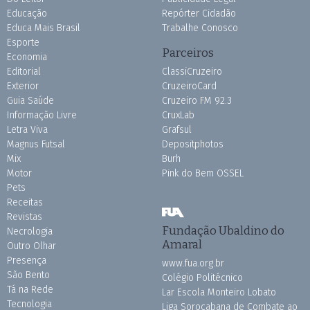
Educação
Repórter Cidadão
Educa Mais Brasil
Trabalhe Conosco
Esporte
Parceiros
Economia
Editorial
ClassiCruzeiro
Exterior
CruzeiroCard
Guia Saúde
Cruzeiro FM 92.3
Informação Livre
CruxLab
Letra Viva
Grafsul
Magnus Futsal
Depositphotos
Mix
Burh
Motor
Pink do Bem OSSEL
Pets
Receitas
Revistas
Fundação Ubaldino do
Necrologia
Amaral
Outro Olhar
Presença
www.fua.org.br
São Bento
Colégio Politécnico
Tá na Rede
Lar Escola Monteiro Lobato
Tecnologia
Liga Sorocabana de Combate ao