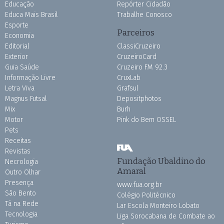
Educação
Repórter Cidadão
Educa Mais Brasil
Trabalhe Conosco
Esporte
Parceiros
Economia
Editorial
ClassiCruzeiro
Exterior
CruzeiroCard
Guia Saúde
Cruzeiro FM 92.3
Informação Livre
CruxLab
Letra Viva
Grafsul
Magnus Futsal
Depositphotos
Mix
Burh
Motor
Pink do Bem OSSEL
Pets
Receitas
Revistas
Fundação Ubaldino do
Necrologia
Amaral
Outro Olhar
Presença
www.fua.org.br
São Bento
Colégio Politécnico
Tá na Rede
Lar Escola Monteiro Lobato
Tecnologia
Liga Sorocabana de Combate ao