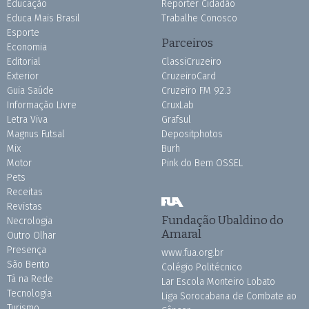
Educação
Repórter Cidadão
Educa Mais Brasil
Trabalhe Conosco
Esporte
Parceiros
Economia
Editorial
ClassiCruzeiro
Exterior
CruzeiroCard
Guia Saúde
Cruzeiro FM 92.3
Informação Livre
CruxLab
Letra Viva
Grafsul
Magnus Futsal
Depositphotos
Mix
Burh
Motor
Pink do Bem OSSEL
Pets
Receitas
Revistas
Fundação Ubaldino do
Necrologia
Amaral
Outro Olhar
Presença
www.fua.org.br
São Bento
Colégio Politécnico
Tá na Rede
Lar Escola Monteiro Lobato
Tecnologia
Liga Sorocabana de Combate ao
Turismo