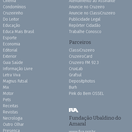
Cinema
Atendimento ao Assinante
Condomínios
Anuncie no Cruzeiro
Cruzeirinho
Anuncie no ClassiCruzeiro
Do Leitor
Publicidade Legal
Educação
Repórter Cidadão
Educa Mais Brasil
Trabalhe Conosco
Esporte
Parceiros
Economia
Editorial
ClassiCruzeiro
Exterior
CruzeiroCard
Guia Saúde
Cruzeiro FM 92.3
Informação Livre
CruxLab
Letra Viva
Grafsul
Magnus Futsal
Depositphotos
Mix
Burh
Motor
Pink do Bem OSSEL
Pets
Receitas
Revistas
Fundação Ubaldino do
Necrologia
Amaral
Outro Olhar
Presença
www.fua.org.br