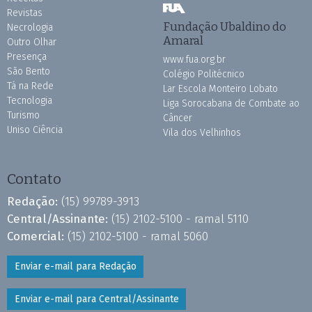
Revistas
Fundação Ubaldino do
Necrologia
Amaral
Outro Olhar
Presença
www.fua.org.br
São Bento
Colégio Politécnico
Tá na Rede
Lar Escola Monteiro Lobato
Tecnologia
Liga Sorocabana de Combate ao
Turismo
Câncer
Uniso Ciência
Vila dos Velhinhos
Contato
Redação:
(15) 99789-3913
Central/Assinante:
(15) 2102-5100 - ramal 5110
Comercial:
(15) 2102-5100 - ramal 5060
Enviar e-mail para Redação
Enviar e-mail para Central/Assinante