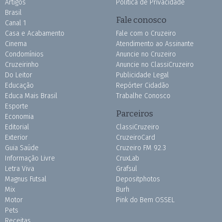
Artigos
Política de Privacidade
Brasil
Fale conosco
Canal 1
Casa e Acabamento
Fale com o Cruzeiro
Cinema
Atendimento ao Assinante
Condomínios
Anuncie no Cruzeiro
Cruzeirinho
Anuncie no ClassiCruzeiro
Do Leitor
Publicidade Legal
Educação
Repórter Cidadão
Educa Mais Brasil
Trabalhe Conosco
Esporte
Parceiros
Economia
Editorial
ClassiCruzeiro
Exterior
CruzeiroCard
Guia Saúde
Cruzeiro FM 92.3
Informação Livre
CruxLab
Letra Viva
Grafsul
Magnus Futsal
Depositphotos
Mix
Burh
Motor
Pink do Bem OSSEL
Pets
Receitas