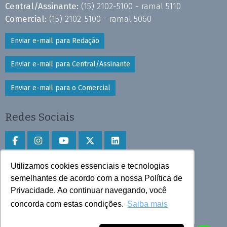
Central/Assinante:
(15) 2102-5100 - ramal 5110
Comercial:
(15) 2102-5100 - ramal 5060
Enviar e-mail para Redação
Enviar e-mail para Central/Assinante
Enviar e-mail para o Comercial
Redes Sociais
Utilizamos cookies essenciais e tecnologias
Faça download do aplicativo
semelhantes de acordo com a nossa Política de
Privacidade. Ao continuar navegando, você
Play Store e App Store
concorda com estas condições.
Saiba mais