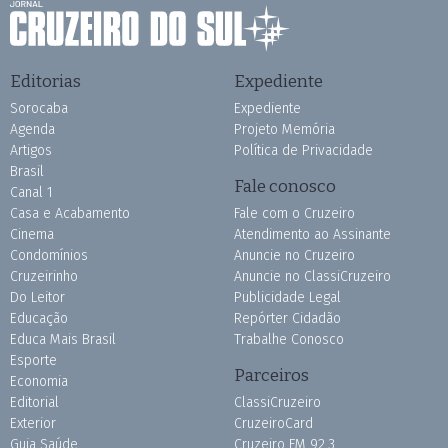
Editorias
Expediente
Sorocaba
Expediente
Agenda
Projeto Memória
Artigos
Política de Privacidade
Brasil
Fale conosco
Canal 1
Casa e Acabamento
Fale com o Cruzeiro
Cinema
Atendimento ao Assinante
Condomínios
Anuncie no Cruzeiro
Cruzeirinho
Anuncie no ClassiCruzeiro
Do Leitor
Publicidade Legal
Educação
Repórter Cidadão
Educa Mais Brasil
Trabalhe Conosco
Esporte
Parceiros
Economia
Editorial
ClassiCruzeiro
Exterior
CruzeiroCard
Guia Saúde
Cruzeiro FM 92.3