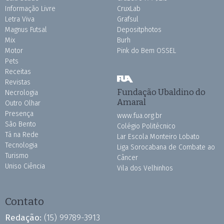
Informação Livre
CruxLab
Letra Viva
Grafsul
Magnus Futsal
Depositphotos
Mix
Burh
Motor
Pink do Bem OSSEL
Pets
Receitas
Revistas
Fundação Ubaldino do
Necrologia
Amaral
Outro Olhar
Presença
www.fua.org.br
São Bento
Colégio Politécnico
Tá na Rede
Lar Escola Monteiro Lobato
Tecnologia
Liga Sorocabana de Combate ao
Turismo
Câncer
Uniso Ciência
Vila dos Velhinhos
Contato
Redação:
(15) 99789-3913