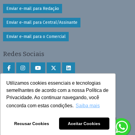
Enviar e-mail para Redação
Enviar e-mail para Central/Assinante
Enviar e-mail para o Comercial
Redes Sociais
Utilizamos cookies essenciais e tecnologias
Faça download do aplicativo
semelhantes de acordo com a nossa Política de
Privacidade. Ao continuar navegando, você
Play Store e App Store
concorda com estas condições.
Saiba mais
Todos os direitos reservados © 2025 Cruzeiro do Sul
Recusar Cookies
Aceitar Cookies