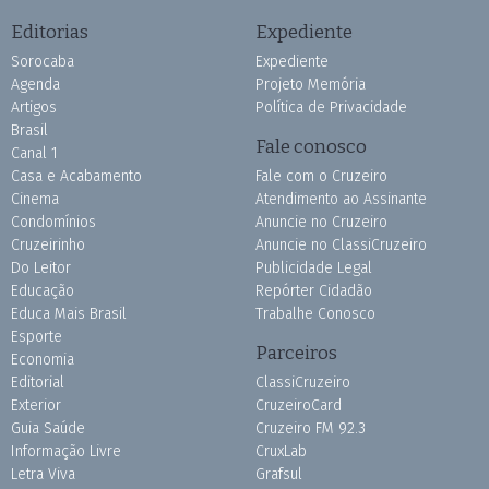
Editorias
Expediente
Sorocaba
Expediente
Agenda
Projeto Memória
Artigos
Política de Privacidade
Brasil
Fale conosco
Canal 1
Casa e Acabamento
Fale com o Cruzeiro
Cinema
Atendimento ao Assinante
Condomínios
Anuncie no Cruzeiro
Cruzeirinho
Anuncie no ClassiCruzeiro
Do Leitor
Publicidade Legal
Educação
Repórter Cidadão
Educa Mais Brasil
Trabalhe Conosco
Esporte
Parceiros
Economia
Editorial
ClassiCruzeiro
Exterior
CruzeiroCard
Guia Saúde
Cruzeiro FM 92.3
Informação Livre
CruxLab
Letra Viva
Grafsul