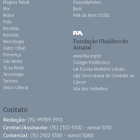
Magnus Futsal
Depositphotos
Mix
Burh
Motor
Pink do Bem OSSEL
Pets
Receitas
Revistas
Fundação Ubaldino do
Necrologia
Amaral
Outro Olhar
Presença
www.fua.org.br
São Bento
Colégio Politécnico
Tá na Rede
Lar Escola Monteiro Lobato
Tecnologia
Liga Sorocabana de Combate ao
Turismo
Câncer
Uniso Ciência
Vila dos Velhinhos
Contato
Redação:
(15) 99789-3913
Central/Assinante:
(15) 2102-5100 - ramal 5110
Comercial:
(15) 2102-5100 - ramal 5060