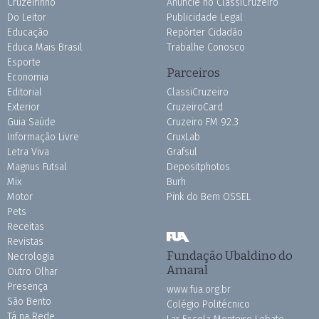
Cruzeirinho
Anuncie no ClassiCruzeiro
Do Leitor
Publicidade Legal
Educação
Repórter Cidadão
Educa Mais Brasil
Trabalhe Conosco
Esporte
Parceiros
Economia
Editorial
ClassiCruzeiro
Exterior
CruzeiroCard
Guia Saúde
Cruzeiro FM 92.3
Informação Livre
CruxLab
Letra Viva
Grafsul
Magnus Futsal
Depositphotos
Mix
Burh
Motor
Pink do Bem OSSEL
Pets
Receitas
Revistas
Fundação Ubaldino do
Necrologia
Amaral
Outro Olhar
Presença
www.fua.org.br
São Bento
Colégio Politécnico
Tá na Rede