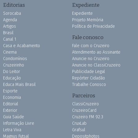
Editorias
Expediente
Sorocaba
Expediente
Agenda
Projeto Memória
Artigos
Política de Privacidade
Brasil
Fale conosco
Canal 1
Casa e Acabamento
Fale com o Cruzeiro
Cinema
Atendimento ao Assinante
Condomínios
Anuncie no Cruzeiro
Cruzeirinho
Anuncie no ClassiCruzeiro
Do Leitor
Publicidade Legal
Educação
Repórter Cidadão
Educa Mais Brasil
Trabalhe Conosco
Esporte
Parceiros
Economia
Editorial
ClassiCruzeiro
Exterior
CruzeiroCard
Guia Saúde
Cruzeiro FM 92.3
Informação Livre
CruxLab
Letra Viva
Grafsul
Magnus Futsal
Depositphotos