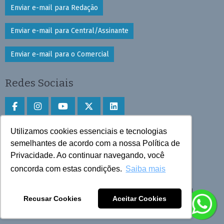
Enviar e-mail para Redação
Enviar e-mail para Central/Assinante
Enviar e-mail para o Comercial
Redes Sociais
Utilizamos cookies essenciais e tecnologias
Faça download do aplicativo
semelhantes de acordo com a nossa Política de
Privacidade. Ao continuar navegando, você
Play Store e App Store
concorda com estas condições.
Saiba mais
Todos os direitos reservados © 2025 Cruzeiro do Sul
Recusar Cookies
Aceitar Cookies