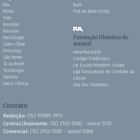
Mix
Burh
Motor
Pink do Bem OSSEL
Pets
Receitas
Revistas
Fundação Ubaldino do
Necrologia
Amaral
Outro Olhar
Presença
www.fua.org.br
São Bento
Colégio Politécnico
Tá na Rede
Lar Escola Monteiro Lobato
Tecnologia
Liga Sorocabana de Combate ao
Turismo
Câncer
Uniso Ciência
Vila dos Velhinhos
Contato
Redação:
(15) 99789-3913
Central/Assinante:
(15) 2102-5100 - ramal 5110
Comercial:
(15) 2102-5100 - ramal 5060