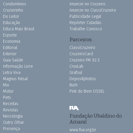
Condomínios
Anuncie no Cruzeiro
Cruzeirinho
Anuncie no ClassiCruzeiro
Do Leitor
Publicidade Legal
Educação
Repórter Cidadão
Educa Mais Brasil
Trabalhe Conosco
Esporte
Parceiros
Economia
Editorial
ClassiCruzeiro
Exterior
CruzeiroCard
Guia Saúde
Cruzeiro FM 92.3
Informação Livre
CruxLab
Letra Viva
Grafsul
Magnus Futsal
Depositphotos
Mix
Burh
Motor
Pink do Bem OSSEL
Pets
Receitas
Revistas
Fundação Ubaldino do
Necrologia
Amaral
Outro Olhar
Presença
www.fua.org.br