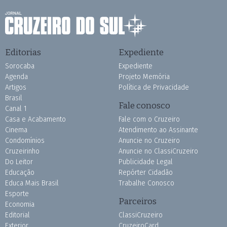
Editorias
Expediente
Sorocaba
Expediente
Agenda
Projeto Memória
Artigos
Política de Privacidade
Brasil
Fale conosco
Canal 1
Casa e Acabamento
Fale com o Cruzeiro
Cinema
Atendimento ao Assinante
Condomínios
Anuncie no Cruzeiro
Cruzeirinho
Anuncie no ClassiCruzeiro
Do Leitor
Publicidade Legal
Educação
Repórter Cidadão
Educa Mais Brasil
Trabalhe Conosco
Esporte
Parceiros
Economia
Editorial
ClassiCruzeiro
Exterior
CruzeiroCard