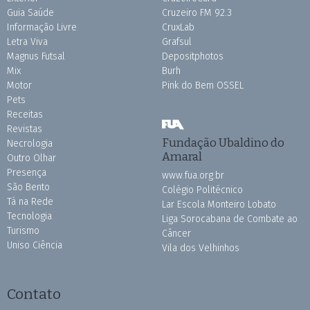
Guia Saúde
Cruzeiro FM 92.3
Informação Livre
CruxLab
Letra Viva
Grafsul
Magnus Futsal
Depositphotos
Mix
Burh
Motor
Pink do Bem OSSEL
Pets
Receitas
Revistas
Fundação Ubaldino do
Necrologia
Amaral
Outro Olhar
Presença
www.fua.org.br
São Bento
Colégio Politécnico
Tá na Rede
Lar Escola Monteiro Lobato
Tecnologia
Liga Sorocabana de Combate ao
Turismo
Câncer
Uniso Ciência
Vila dos Velhinhos
Contato