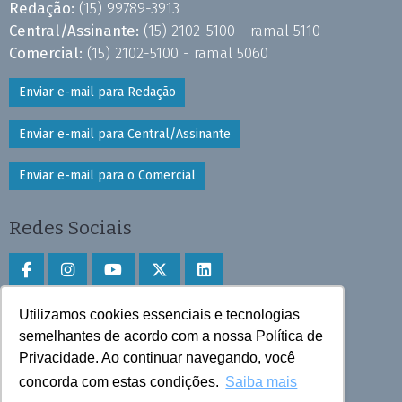
Redação:
(15) 99789-3913
Central/Assinante:
(15) 2102-5100 - ramal 5110
Comercial:
(15) 2102-5100 - ramal 5060
Enviar e-mail para Redação
Enviar e-mail para Central/Assinante
Enviar e-mail para o Comercial
Redes Sociais
Utilizamos cookies essenciais e tecnologias
Faça download do aplicativo
semelhantes de acordo com a nossa Política de
Play Store e App Store
Privacidade. Ao continuar navegando, você
concorda com estas condições.
Saiba mais