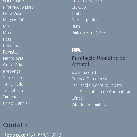
Guia Saúde
Cruzeiro FM 92.3
Informação Livre
CruxLab
Letra Viva
Grafsul
Magnus Futsal
Depositphotos
Mix
Burh
Motor
Pink do Bem OSSEL
Pets
Receitas
Revistas
Fundação Ubaldino do
Necrologia
Amaral
Outro Olhar
Presença
www.fua.org.br
São Bento
Colégio Politécnico
Tá na Rede
Lar Escola Monteiro Lobato
Tecnologia
Liga Sorocabana de Combate ao
Turismo
Câncer
Uniso Ciência
Vila dos Velhinhos
Contato
Redação:
(15) 99789-3913