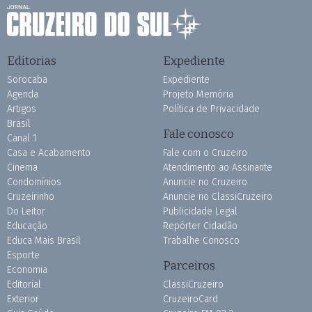
Editorias
Expediente
Sorocaba
Expediente
Agenda
Projeto Memória
Artigos
Política de Privacidade
Brasil
Fale conosco
Canal 1
Casa e Acabamento
Fale com o Cruzeiro
Cinema
Atendimento ao Assinante
Condomínios
Anuncie no Cruzeiro
Cruzeirinho
Anuncie no ClassiCruzeiro
Do Leitor
Publicidade Legal
Educação
Repórter Cidadão
Educa Mais Brasil
Trabalhe Conosco
Esporte
Parceiros
Economia
Editorial
ClassiCruzeiro
Exterior
CruzeiroCard