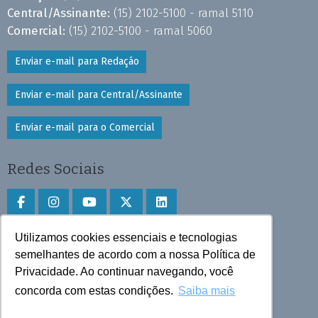
Central/Assinante:
(15) 2102-5100 - ramal 5110
Comercial:
(15) 2102-5100 - ramal 5060
Enviar e-mail para Redação
Enviar e-mail para Central/Assinante
Enviar e-mail para o Comercial
Redes Sociais
Utilizamos cookies essenciais e tecnologias
Faça download do aplicativo
semelhantes de acordo com a nossa Política de
Play Store e App Store
Privacidade. Ao continuar navegando, você
concorda com estas condições.
Saiba mais