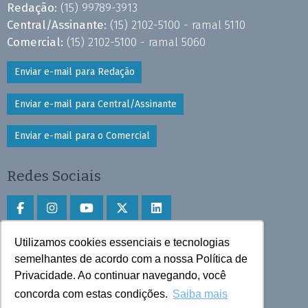
Redação:
(15) 99789-3913
Central/Assinante:
(15) 2102-5100 - ramal 5110
Comercial:
(15) 2102-5100 - ramal 5060
Enviar e-mail para Redação
Enviar e-mail para Central/Assinante
Enviar e-mail para o Comercial
Redes Sociais
Utilizamos cookies essenciais e tecnologias
Faça download do aplicativo
semelhantes de acordo com a nossa Política de
Play Store e App Store
Privacidade. Ao continuar navegando, você
concorda com estas condições.
Saiba mais