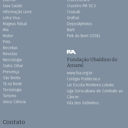
Guia Saúde
Cruzeiro FM 92.3
Informação Livre
CruxLab
Letra Viva
Grafsul
Magnus Futsal
Depositphotos
Mix
Burh
Motor
Pink do Bem OSSEL
Pets
Receitas
Revistas
Fundação Ubaldino do
Necrologia
Amaral
Outro Olhar
Presença
www.fua.org.br
São Bento
Colégio Politécnico
Tá na Rede
Lar Escola Monteiro Lobato
Tecnologia
Liga Sorocabana de Combate ao
Turismo
Câncer
Uniso Ciência
Vila dos Velhinhos
Contato