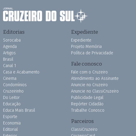
Editorias
Expediente
Sorocaba
Expediente
Agenda
Projeto Memória
Artigos
Política de Privacidade
Brasil
Fale conosco
Canal 1
Casa e Acabamento
Fale com o Cruzeiro
Cinema
Atendimento ao Assinante
Condomínios
Anuncie no Cruzeiro
Cruzeirinho
Anuncie no ClassiCruzeiro
Do Leitor
Publicidade Legal
Educação
Repórter Cidadão
Educa Mais Brasil
Trabalhe Conosco
Esporte
Parceiros
Economia
Editorial
ClassiCruzeiro
Exterior
CruzeiroCard