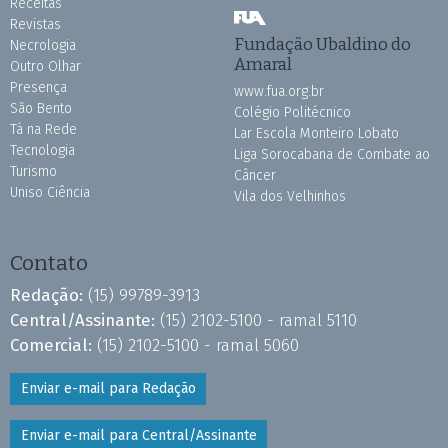
Receitas
Revistas
Fundação Ubaldino do
Necrologia
Amaral
Outro Olhar
Presença
www.fua.org.br
São Bento
Colégio Politécnico
Tá na Rede
Lar Escola Monteiro Lobato
Tecnologia
Liga Sorocabana de Combate ao
Turismo
Câncer
Uniso Ciência
Vila dos Velhinhos
Contato
Redação:
(15) 99789-3913
Central/Assinante:
(15) 2102-5100 - ramal 5110
Comercial:
(15) 2102-5100 - ramal 5060
Enviar e-mail para Redação
Enviar e-mail para Central/Assinante