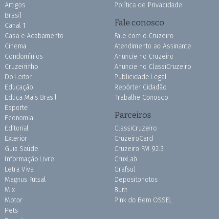
Artigos
Política de Privacidade
Brasil
Fale conosco
Canal 1
Casa e Acabamento
Fale com o Cruzeiro
Cinema
Atendimento ao Assinante
Condomínios
Anuncie no Cruzeiro
Cruzeirinho
Anuncie no ClassiCruzeiro
Do Leitor
Publicidade Legal
Educação
Repórter Cidadão
Educa Mais Brasil
Trabalhe Conosco
Esporte
Parceiros
Economia
Editorial
ClassiCruzeiro
Exterior
CruzeiroCard
Guia Saúde
Cruzeiro FM 92.3
Informação Livre
CruxLab
Letra Viva
Grafsul
Magnus Futsal
Depositphotos
Mix
Burh
Motor
Pink do Bem OSSEL
Pets