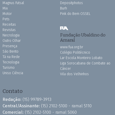
Magnus Futsal
Depositphotos
Mix
Burh
Motor
Pink do Bem OSSEL
Pets
Receitas
Revistas
Fundação Ubaldino do
Necrologia
Amaral
Outro Olhar
Presença
www.fua.org.br
São Bento
Colégio Politécnico
Tá na Rede
Lar Escola Monteiro Lobato
Tecnologia
Liga Sorocabana de Combate ao
Turismo
Câncer
Uniso Ciência
Vila dos Velhinhos
Contato
Redação:
(15) 99789-3913
Central/Assinante:
(15) 2102-5100 - ramal 5110
Comercial:
(15) 2102-5100 - ramal 5060