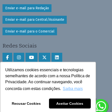
Enviar e-mail para Redação
Enviar e-mail para Central/Assinante
Enviar e-mail para o Comercial
Redes Sociais
Utilizamos cookies essenciais e tecnologias
Faça download do aplicativo
semelhantes de acordo com a nossa Política de
Privacidade. Ao continuar navegando, você
Play Store e App Store
concorda com estas condições.
Saiba mais
Todos os direitos reservados © 2025 Cruzeiro do Sul
Recusar Cookies
Aceitar Cookies