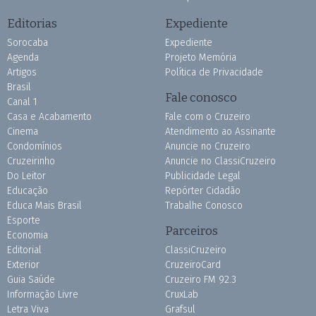
Editorias
Expediente
Sorocaba
Expediente
Agenda
Projeto Memória
Artigos
Política de Privacidade
Brasil
Fale conosco
Canal 1
Casa e Acabamento
Fale com o Cruzeiro
Cinema
Atendimento ao Assinante
Condomínios
Anuncie no Cruzeiro
Cruzeirinho
Anuncie no ClassiCruzeiro
Do Leitor
Publicidade Legal
Educação
Repórter Cidadão
Educa Mais Brasil
Trabalhe Conosco
Esporte
Parceiros
Economia
Editorial
ClassiCruzeiro
Exterior
CruzeiroCard
Guia Saúde
Cruzeiro FM 92.3
Informação Livre
CruxLab
Letra Viva
Grafsul