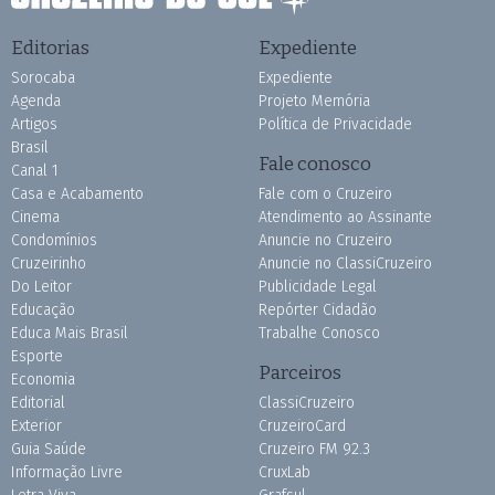
Editorias
Expediente
Sorocaba
Expediente
Agenda
Projeto Memória
Artigos
Política de Privacidade
Brasil
Fale conosco
Canal 1
Casa e Acabamento
Fale com o Cruzeiro
Cinema
Atendimento ao Assinante
Condomínios
Anuncie no Cruzeiro
Cruzeirinho
Anuncie no ClassiCruzeiro
Do Leitor
Publicidade Legal
Educação
Repórter Cidadão
Educa Mais Brasil
Trabalhe Conosco
Esporte
Parceiros
Economia
Editorial
ClassiCruzeiro
Exterior
CruzeiroCard
Guia Saúde
Cruzeiro FM 92.3
Informação Livre
CruxLab