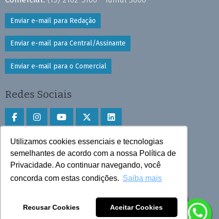
Enviar e-mail para Redação
Enviar e-mail para Central/Assinante
Enviar e-mail para o Comercial
Redes Sociais
Utilizamos cookies essenciais e tecnologias
Faça download do aplicativo
semelhantes de acordo com a nossa Política de
Privacidade. Ao continuar navegando, você
Play Store e App Store
concorda com estas condições.
Saiba mais
Todos os direitos reservados © 2025 Cruzeiro do Sul
Recusar Cookies
Aceitar Cookies