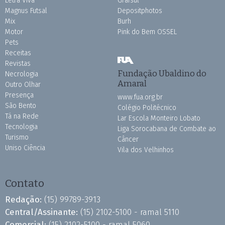
Letra Viva
Grafsul
Magnus Futsal
Depositphotos
Mix
Burh
Motor
Pink do Bem OSSEL
Pets
Receitas
Revistas
Fundação Ubaldino do
Necrologia
Amaral
Outro Olhar
Presença
www.fua.org.br
São Bento
Colégio Politécnico
Tá na Rede
Lar Escola Monteiro Lobato
Tecnologia
Liga Sorocabana de Combate ao
Turismo
Câncer
Uniso Ciência
Vila dos Velhinhos
Contato
Redação:
(15) 99789-3913
Central/Assinante:
(15) 2102-5100 - ramal 5110
Comercial:
(15) 2102-5100 - ramal 5060