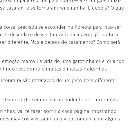
só assim para o príncipe encontrá-la -- ninguém mais
 se casaram e se tornaram rei e rainha. E depois? O que
 coisa, precisou se esconder na floresta para não ser
. O desenlace dessa dureza toda a gente já conhece:
 ser diferente. Mas e depois do casamento? Como será
 e emoção marcou a vida de uma garotinha que, quando
m lindo vestidinho e muitas e muitas fraldinhas.
iteratura são retratados de um jeito bem diferente,
entam o texto sempre surpreendente de Tino Freitas.
inhas, vai te fazer sorrir a cada página, mostrando
os seres mágicos vivessem uma vida comum, com alguns