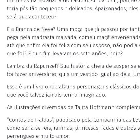
um deles na escadaria do castelo. Ainda bem, porque 
teria pés tão pequenos e delicados. Apaixonados, eles
será que aconteceu?
E a Branca de Neve? Uma moça que já passou por tanta
pega pela madrasta malvada, comeu maçã envenenada..
até que enfim ela foi feliz com seu esposo, não podia
que foi? E que fim levaram os sete anões, hein?
Lembra da Rapunzel? Sua história cheia de suspense
foi fazer aniversário, quis um vestido igual ao dela. U
Esse é um livro onde alguns personagens clássicos da l
que você talvez jamais tenha imaginado.
As ilustrações divertidas de Talita Hoffmann complem
“Contos de Fraldas”, publicado pela Companhia das Letr
como seria se reis, rainhas, princesas, fadas e outr
perrengues e muito amor.