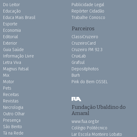
Do Leitor
Publicidade Legal
Educação
Repórter Cidadão
Educa Mais Brasil
Trabalhe Conosco
Esporte
Parceiros
Economia
Editorial
ClassiCruzeiro
Exterior
CruzeiroCard
Guia Saúde
Cruzeiro FM 92.3
Informação Livre
CruxLab
Letra Viva
Grafsul
Magnus Futsal
Depositphotos
Mix
Burh
Motor
Pink do Bem OSSEL
Pets
Receitas
Revistas
Fundação Ubaldino do
Necrologia
Amaral
Outro Olhar
Presença
www.fua.org.br
São Bento
Colégio Politécnico
Tá na Rede
Lar Escola Monteiro Lobato