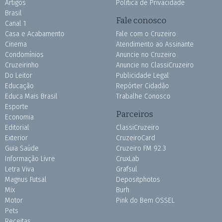
Artigos
Política de Privacidade
Brasil
Fale conosco
Canal 1
Casa e Acabamento
Fale com o Cruzeiro
Cinema
Atendimento ao Assinante
Condomínios
Anuncie no Cruzeiro
Cruzeirinho
Anuncie no ClassiCruzeiro
Do Leitor
Publicidade Legal
Educação
Repórter Cidadão
Educa Mais Brasil
Trabalhe Conosco
Esporte
Parceiros
Economia
Editorial
ClassiCruzeiro
Exterior
CruzeiroCard
Guia Saúde
Cruzeiro FM 92.3
Informação Livre
CruxLab
Letra Viva
Grafsul
Magnus Futsal
Depositphotos
Mix
Burh
Motor
Pink do Bem OSSEL
Pets
Receitas