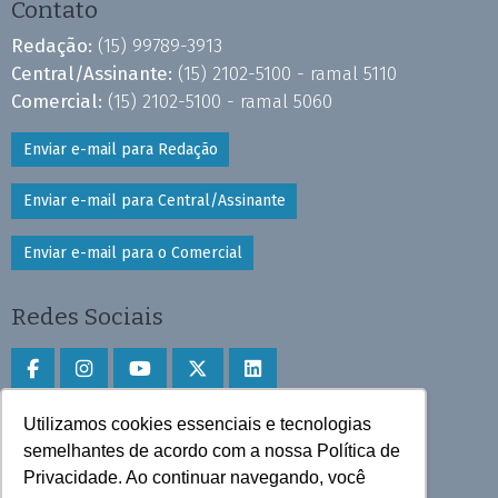
Contato
Redação:
(15) 99789-3913
Central/Assinante:
(15) 2102-5100 - ramal 5110
Comercial:
(15) 2102-5100 - ramal 5060
Enviar e-mail para Redação
Enviar e-mail para Central/Assinante
Enviar e-mail para o Comercial
Redes Sociais
Utilizamos cookies essenciais e tecnologias
Faça download do aplicativo
semelhantes de acordo com a nossa Política de
Privacidade. Ao continuar navegando, você
Play Store e App Store