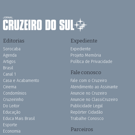
Editorias
Expediente
Sorocaba
Expediente
Agenda
Projeto Memória
Artigos
Política de Privacidade
Brasil
Fale conosco
Canal 1
Casa e Acabamento
Fale com o Cruzeiro
Cinema
Atendimento ao Assinante
Condomínios
Anuncie no Cruzeiro
Cruzeirinho
Anuncie no ClassiCruzeiro
Do Leitor
Publicidade Legal
Educação
Repórter Cidadão
Educa Mais Brasil
Trabalhe Conosco
Esporte
Parceiros
Economia