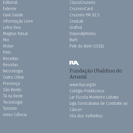
Editorial
ClassiCruzeiro
Exterior
CruzeiroCard
Guia Saúde
Cruzeiro FM 92.3
Informação Livre
CruxLab
Letra Viva
Grafsul
Magnus Futsal
Depositphotos
Mix
Burh
Motor
Pink do Bem OSSEL
Pets
Receitas
Revistas
Fundação Ubaldino do
Necrologia
Amaral
Outro Olhar
Presença
www.fua.org.br
São Bento
Colégio Politécnico
Tá na Rede
Lar Escola Monteiro Lobato
Tecnologia
Liga Sorocabana de Combate ao
Turismo
Câncer
Uniso Ciência
Vila dos Velhinhos