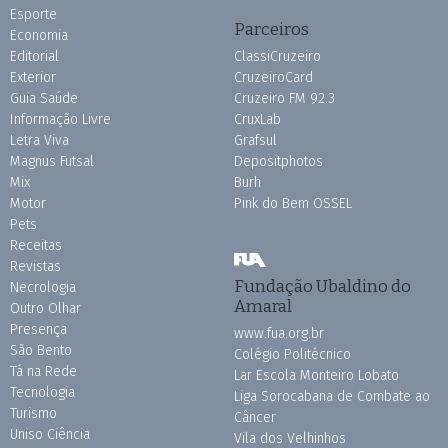
Esporte
Parceiros
Economia
Editorial
ClassiCruzeiro
Exterior
CruzeiroCard
Guia Saúde
Cruzeiro FM 92.3
Informação Livre
CruxLab
Letra Viva
Grafsul
Magnus Futsal
Depositphotos
Mix
Burh
Motor
Pink do Bem OSSEL
Pets
Receitas
Revistas
Fundação Ubaldino do
Necrologia
Amaral
Outro Olhar
Presença
www.fua.org.br
São Bento
Colégio Politécnico
Tá na Rede
Lar Escola Monteiro Lobato
Tecnologia
Liga Sorocabana de Combate ao
Turismo
Câncer
Uniso Ciência
Vila dos Velhinhos