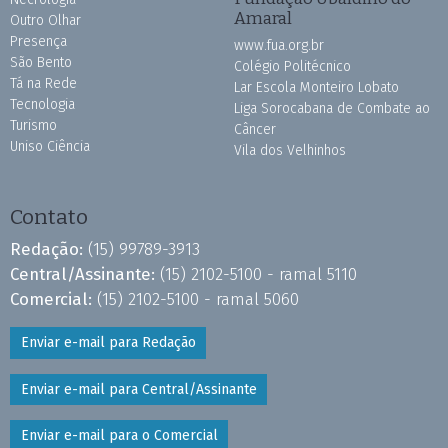
Amaral
Outro Olhar
Presença
www.fua.org.br
São Bento
Colégio Politécnico
Tá na Rede
Lar Escola Monteiro Lobato
Tecnologia
Liga Sorocabana de Combate ao
Turismo
Câncer
Uniso Ciência
Vila dos Velhinhos
Contato
Redação:
(15) 99789-3913
Central/Assinante:
(15) 2102-5100 - ramal 5110
Comercial:
(15) 2102-5100 - ramal 5060
Enviar e-mail para Redação
Enviar e-mail para Central/Assinante
Enviar e-mail para o Comercial