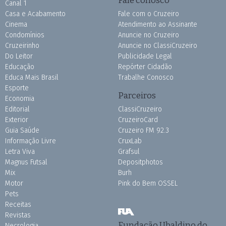
Fale conosco
Canal 1
Casa e Acabamento
Fale com o Cruzeiro
Cinema
Atendimento ao Assinante
Condomínios
Anuncie no Cruzeiro
Cruzeirinho
Anuncie no ClassiCruzeiro
Do Leitor
Publicidade Legal
Educação
Repórter Cidadão
Educa Mais Brasil
Trabalhe Conosco
Esporte
Parceiros
Economia
Editorial
ClassiCruzeiro
Exterior
CruzeiroCard
Guia Saúde
Cruzeiro FM 92.3
Informação Livre
CruxLab
Letra Viva
Grafsul
Magnus Futsal
Depositphotos
Mix
Burh
Motor
Pink do Bem OSSEL
Pets
Receitas
Revistas
Fundação Ubaldino do
Necrologia