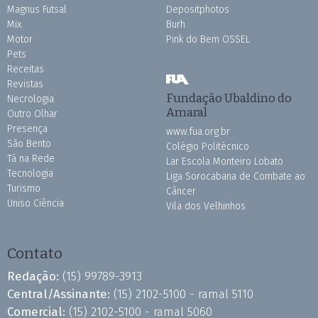
Magnus Futsal
Depositphotos
Mix
Burh
Motor
Pink do Bem OSSEL
Pets
Receitas
Revistas
Fundação Ubaldino do
Necrologia
Amaral
Outro Olhar
Presença
www.fua.org.br
São Bento
Colégio Politécnico
Tá na Rede
Lar Escola Monteiro Lobato
Tecnologia
Liga Sorocabana de Combate ao
Turismo
Câncer
Uniso Ciência
Vila dos Velhinhos
Contato
Redação:
(15) 99789-3913
Central/Assinante:
(15) 2102-5100 - ramal 5110
Comercial:
(15) 2102-5100 - ramal 5060