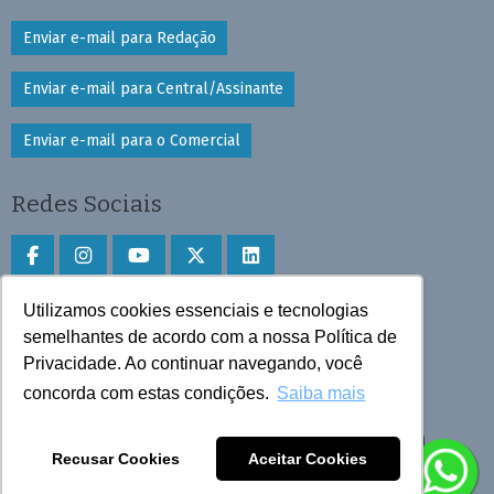
Enviar e-mail para Redação
Enviar e-mail para Central/Assinante
Enviar e-mail para o Comercial
Redes Sociais
Utilizamos cookies essenciais e tecnologias
Faça download do aplicativo
semelhantes de acordo com a nossa Política de
Privacidade. Ao continuar navegando, você
Play Store e App Store
concorda com estas condições.
Saiba mais
Todos os direitos reservados © 2025 Cruzeiro do Sul
Recusar Cookies
Aceitar Cookies