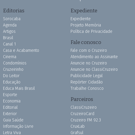
Editorias
Expediente
Sorocaba
Expediente
Agenda
Projeto Memória
Artigos
Política de Privacidade
Brasil
Fale conosco
Canal 1
Casa e Acabamento
Fale com o Cruzeiro
Cinema
Atendimento ao Assinante
Condomínios
Anuncie no Cruzeiro
Cruzeirinho
Anuncie no ClassiCruzeiro
Do Leitor
Publicidade Legal
Educação
Repórter Cidadão
Educa Mais Brasil
Trabalhe Conosco
Esporte
Parceiros
Economia
Editorial
ClassiCruzeiro
Exterior
CruzeiroCard
Guia Saúde
Cruzeiro FM 92.3
Informação Livre
CruxLab
Letra Viva
Grafsul