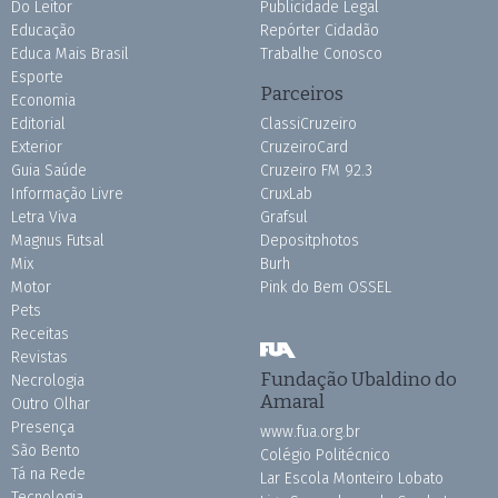
Do Leitor
Publicidade Legal
Educação
Repórter Cidadão
Educa Mais Brasil
Trabalhe Conosco
Esporte
Parceiros
Economia
Editorial
ClassiCruzeiro
Exterior
CruzeiroCard
Guia Saúde
Cruzeiro FM 92.3
Informação Livre
CruxLab
Letra Viva
Grafsul
Magnus Futsal
Depositphotos
Mix
Burh
Motor
Pink do Bem OSSEL
Pets
Receitas
Revistas
Fundação Ubaldino do
Necrologia
Amaral
Outro Olhar
Presença
www.fua.org.br
São Bento
Colégio Politécnico
Tá na Rede
Lar Escola Monteiro Lobato
Tecnologia