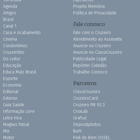
Agenda
Projeto Memória
Artigos
Política de Privacidade
Brasil
Fale conosco
Canal 1
Casa e Acabamento
Fale com o Cruzeiro
Cinema
Atendimento ao Assinante
Condomínios
Anuncie no Cruzeiro
Cruzeirinho
Anuncie no ClassiCruzeiro
Do Leitor
Publicidade Legal
Educação
Repórter Cidadão
Educa Mais Brasil
Trabalhe Conosco
Esporte
Parceiros
Economia
Editorial
ClassiCruzeiro
Exterior
CruzeiroCard
Guia Saúde
Cruzeiro FM 92.3
Informação Livre
CruxLab
Letra Viva
Grafsul
Magnus Futsal
Depositphotos
Mix
Burh
Motor
Pink do Bem OSSEL