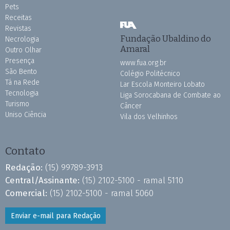
Pets
Receitas
Revistas
Fundação Ubaldino do
Necrologia
Amaral
Outro Olhar
Presença
www.fua.org.br
São Bento
Colégio Politécnico
Tá na Rede
Lar Escola Monteiro Lobato
Tecnologia
Liga Sorocabana de Combate ao
Turismo
Câncer
Uniso Ciência
Vila dos Velhinhos
Contato
Redação:
(15) 99789-3913
Central/Assinante:
(15) 2102-5100 - ramal 5110
Comercial:
(15) 2102-5100 - ramal 5060
Enviar e-mail para Redação