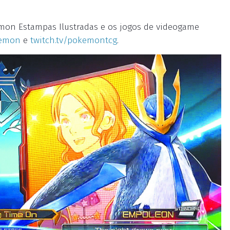
kémon Estampas Ilustradas e os jogos de videogame
kemon
e
twitch.tv/pokemontcg
.