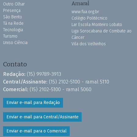
Amaral
Outro Olhar
Presença
www.fua.org.br
São Bento
Colégio Politécnico
Tá na Rede
Lar Escola Monteiro Lobato
Tecnologia
Liga Sorocabana de Combate ao
Turismo
Câncer
Uniso Ciência
Vila dos Velhinhos
Contato
Redação:
(15) 99789-3913
Central/Assinante:
(15) 2102-5100 - ramal 5110
Comercial:
(15) 2102-5100 - ramal 5060
Enviar e-mail para Redação
Enviar e-mail para Central/Assinante
Enviar e-mail para o Comercial