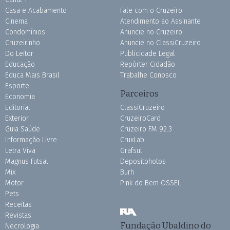
Casa e Acabamento
Fale com o Cruzeiro
Cinema
Atendimento ao Assinante
Condomínios
Anuncie no Cruzeiro
Cruzeirinho
Anuncie no ClassiCruzeiro
Do Leitor
Publicidade Legal
Educação
Repórter Cidadão
Educa Mais Brasil
Trabalhe Conosco
Esporte
Parceiros
Economia
Editorial
ClassiCruzeiro
Exterior
CruzeiroCard
Guia Saúde
Cruzeiro FM 92.3
Informação Livre
CruxLab
Letra Viva
Grafsul
Magnus Futsal
Depositphotos
Mix
Burh
Motor
Pink do Bem OSSEL
Pets
Receitas
Revistas
Fundação Ubaldino do
Necrologia