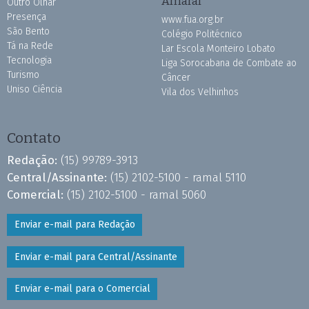
Amaral
Outro Olhar
Presença
www.fua.org.br
São Bento
Colégio Politécnico
Tá na Rede
Lar Escola Monteiro Lobato
Tecnologia
Liga Sorocabana de Combate ao
Turismo
Câncer
Uniso Ciência
Vila dos Velhinhos
Contato
Redação:
(15) 99789-3913
Central/Assinante:
(15) 2102-5100 - ramal 5110
Comercial:
(15) 2102-5100 - ramal 5060
Enviar e-mail para Redação
Enviar e-mail para Central/Assinante
Enviar e-mail para o Comercial