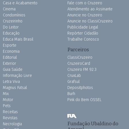
Casa e Acabamento
Fale com o Cruzeiro
Cinema
Atendimento ao Assinante
Condomínios
Anuncie no Cruzeiro
Cruzeirinho
Anuncie no ClassiCruzeiro
Do Leitor
Publicidade Legal
Educação
Repórter Cidadão
Educa Mais Brasil
Trabalhe Conosco
Esporte
Parceiros
Economia
Editorial
ClassiCruzeiro
Exterior
CruzeiroCard
Guia Saúde
Cruzeiro FM 92.3
Informação Livre
CruxLab
Letra Viva
Grafsul
Magnus Futsal
Depositphotos
Mix
Burh
Motor
Pink do Bem OSSEL
Pets
Receitas
Revistas
Fundação Ubaldino do
Necrologia