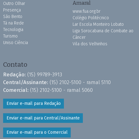
Amaral
Outro Olhar
Presença
www.fua.org.br
São Bento
Colégio Politécnico
Tá na Rede
Lar Escola Monteiro Lobato
Tecnologia
Liga Sorocabana de Combate ao
Turismo
Câncer
Uniso Ciência
Vila dos Velhinhos
Contato
Redação:
(15) 99789-3913
Central/Assinante:
(15) 2102-5100 - ramal 5110
Comercial:
(15) 2102-5100 - ramal 5060
Enviar e-mail para Redação
Enviar e-mail para Central/Assinante
Enviar e-mail para o Comercial