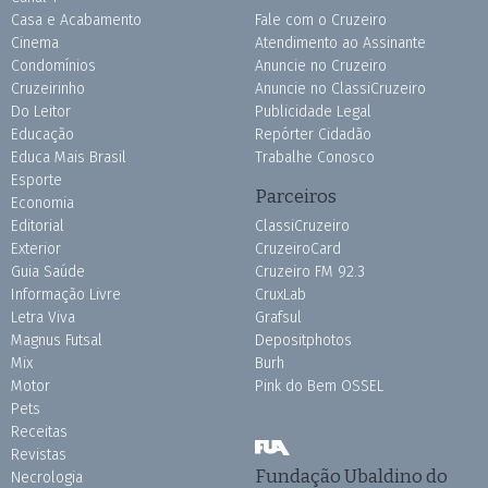
Casa e Acabamento
Fale com o Cruzeiro
Cinema
Atendimento ao Assinante
Condomínios
Anuncie no Cruzeiro
Cruzeirinho
Anuncie no ClassiCruzeiro
Do Leitor
Publicidade Legal
Educação
Repórter Cidadão
Educa Mais Brasil
Trabalhe Conosco
Esporte
Parceiros
Economia
Editorial
ClassiCruzeiro
Exterior
CruzeiroCard
Guia Saúde
Cruzeiro FM 92.3
Informação Livre
CruxLab
Letra Viva
Grafsul
Magnus Futsal
Depositphotos
Mix
Burh
Motor
Pink do Bem OSSEL
Pets
Receitas
Revistas
Fundação Ubaldino do
Necrologia