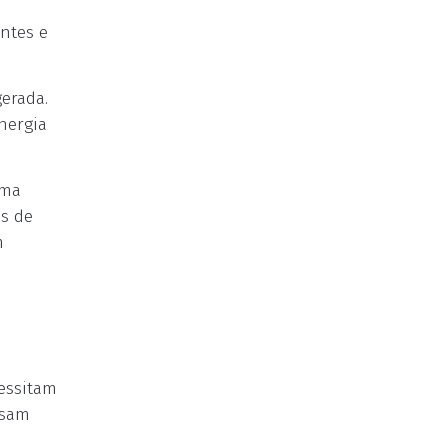
ntes e
erada.
nergia
ama
os de
m
essitam
usam