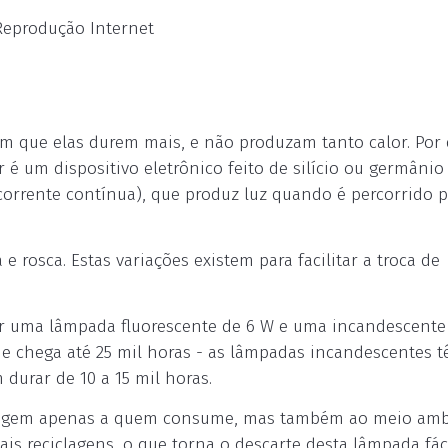
 Reprodução Internet
m que elas durem mais, e não produzam tanto calor. Por
é um dispositivo eletrônico feito de silício ou germânio
orrente contínua), que produz luz quando é percorrido 
e rosca. Estas variações existem para facilitar a troca de
r uma lâmpada fluorescente de 6 W e uma incandescente
ade chega até 25 mil horas - as lâmpadas incandescentes 
 durar de 10 a 15 mil horas.
ringem apenas a quem consume, mas também ao meio amb
is reciclagens, o que torna o descarte desta lâmpada fáci