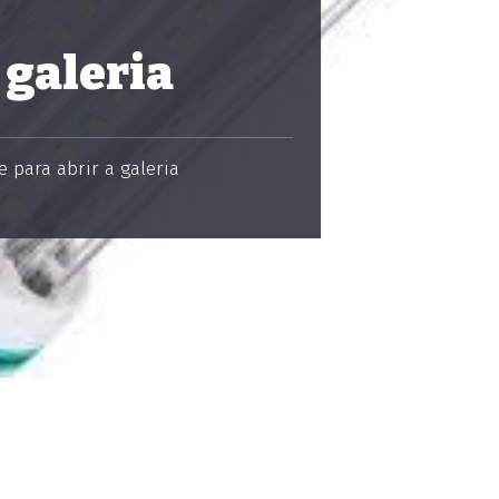
 galeria
 para abrir a galeria