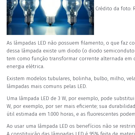
Crédito da foto:
As lâmpadas LED não possuem filamento, o que faz co
dessa lâmpada existe um diodo (o diodo semicondutor 
tem como função transformar corrente alternada em c
energia elétrica.
Existem modelos tubulares, bolinha, bulbo, milho, vela 
lâmpadas mais comuns pelas LED.
Uma lâmpada LED de 3 W, por exemplo, pode substitui
W, por exemplo, por ser mais eficiente; sua durabilid
útil estimada em 1.000 horas, e as fluorescentes podem
Ao usar uma lâmpada LED os benefícios não se rest
A constituição das lâmpadas LED é 95% feita de materia