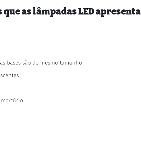
os que as lâmpadas LED apresent
is as bases são do mesmo tamanho
escentes
 mercúrio