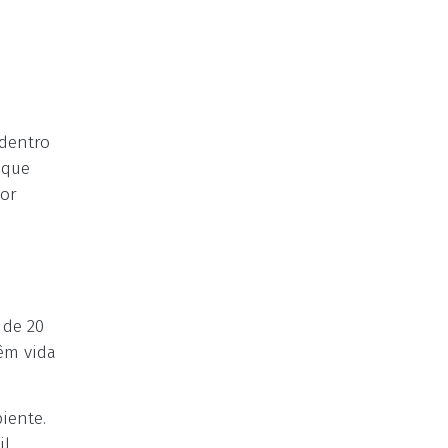
 dentro
 que
por
 de 20
têm vida
iente.
l.