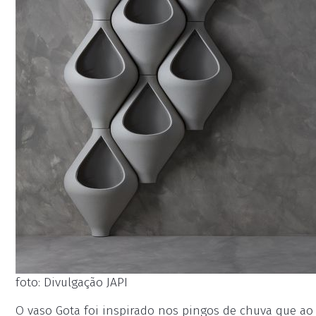
foto: Divulgação JAPI
O vaso Gota foi inspirado nos pingos de chuva que a