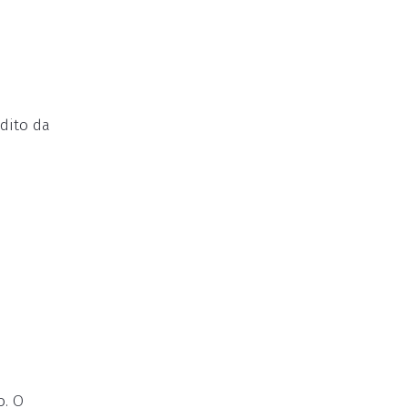
dito da
o. O