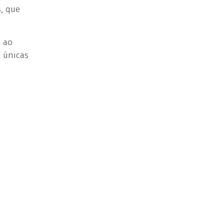
s, que
l ao
s únicas