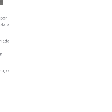
 por
eta e
riada,
em
so, o