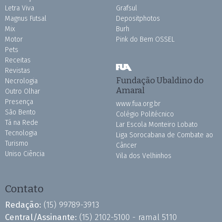
Letra Viva
Grafsul
Magnus Futsal
Depositphotos
Mix
Burh
Motor
Pink do Bem OSSEL
Pets
Receitas
Revistas
Fundação Ubaldino do
Necrologia
Amaral
Outro Olhar
Presença
www.fua.org.br
São Bento
Colégio Politécnico
Tá na Rede
Lar Escola Monteiro Lobato
Tecnologia
Liga Sorocabana de Combate ao
Turismo
Câncer
Uniso Ciência
Vila dos Velhinhos
Contato
Redação:
(15) 99789-3913
Central/Assinante:
(15) 2102-5100 - ramal 5110