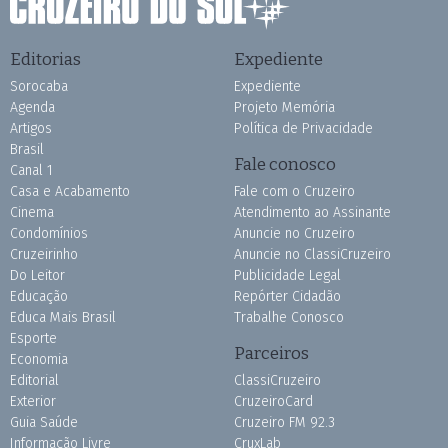
Editorias
Expediente
Sorocaba
Expediente
Agenda
Projeto Memória
Artigos
Política de Privacidade
Brasil
Fale conosco
Canal 1
Casa e Acabamento
Fale com o Cruzeiro
Cinema
Atendimento ao Assinante
Condomínios
Anuncie no Cruzeiro
Cruzeirinho
Anuncie no ClassiCruzeiro
Do Leitor
Publicidade Legal
Educação
Repórter Cidadão
Educa Mais Brasil
Trabalhe Conosco
Esporte
Parceiros
Economia
Editorial
ClassiCruzeiro
Exterior
CruzeiroCard
Guia Saúde
Cruzeiro FM 92.3
Informação Livre
CruxLab