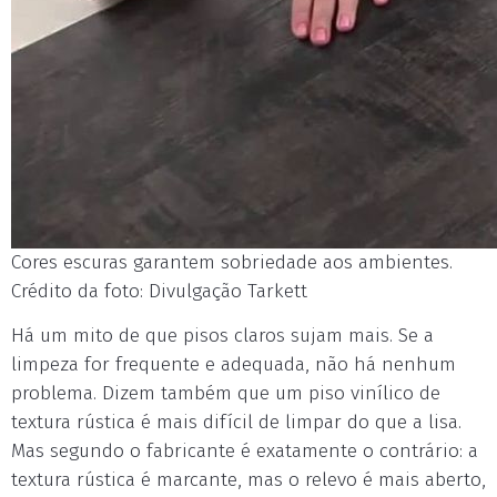
Cores escuras garantem sobriedade aos ambientes.
Crédito da foto: Divulgação Tarkett
Há um mito de que pisos claros sujam mais. Se a
limpeza for frequente e adequada, não há nenhum
problema. Dizem também que um piso vinílico de
textura rústica é mais difícil de limpar do que a lisa.
Mas segundo o fabricante é exatamente o contrário: a
textura rústica é marcante, mas o relevo é mais aberto,