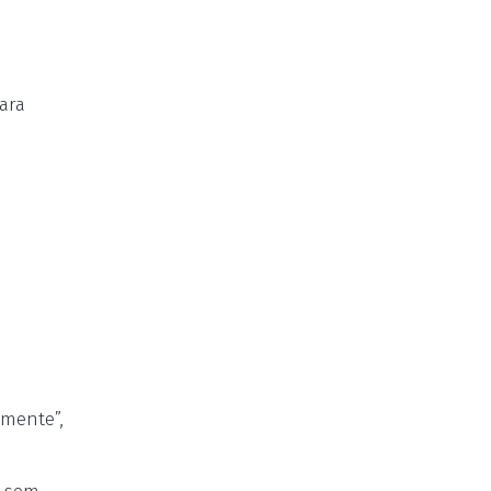
ara
lmente”,