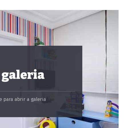
 galeria
 para abrir a galeria