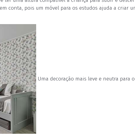
e ter uma altura compatível à criança para subir e desce
em conta, pois um móvel para os estudos ajuda a criar 
Uma decoração mais leve e neutra para o