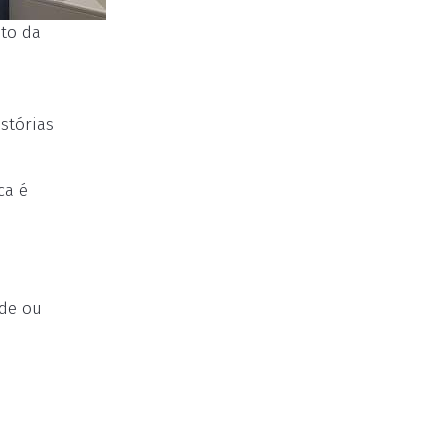
ito da
stórias
ca é
ede ou