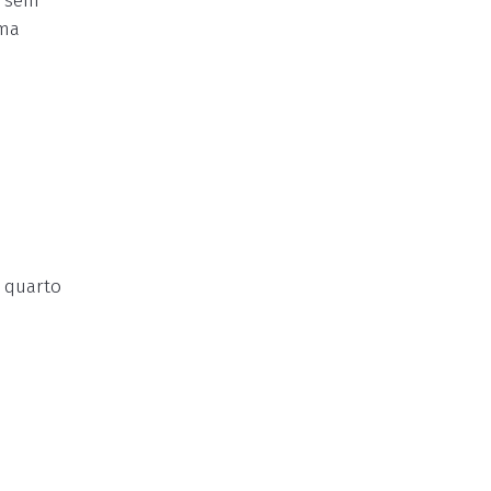
r sem
uma
 quarto