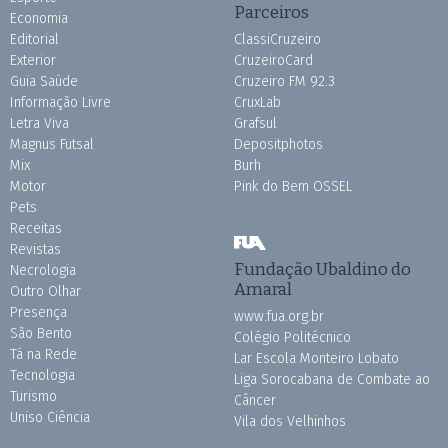
Parceiros
Economia
Editorial
ClassiCruzeiro
Exterior
CruzeiroCard
Guia Saúde
Cruzeiro FM 92.3
Informação Livre
CruxLab
Letra Viva
Grafsul
Magnus Futsal
Depositphotos
Mix
Burh
Motor
Pink do Bem OSSEL
Pets
Receitas
Revistas
Fundação Ubaldino do
Necrologia
Amaral
Outro Olhar
Presença
www.fua.org.br
São Bento
Colégio Politécnico
Tá na Rede
Lar Escola Monteiro Lobato
Tecnologia
Liga Sorocabana de Combate ao
Turismo
Câncer
Uniso Ciência
Vila dos Velhinhos