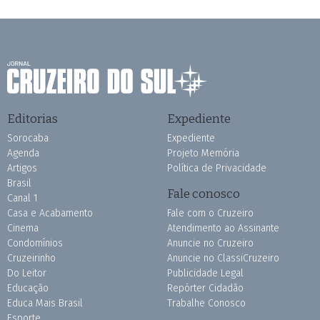
Editorias
Expediente
Sorocaba
Expediente
Agenda
Projeto Memória
Artigos
Política de Privacidade
Brasil
Fale conosco
Canal 1
Casa e Acabamento
Fale com o Cruzeiro
Cinema
Atendimento ao Assinante
Condomínios
Anuncie no Cruzeiro
Cruzeirinho
Anuncie no ClassiCruzeiro
Do Leitor
Publicidade Legal
Educação
Repórter Cidadão
Educa Mais Brasil
Trabalhe Conosco
Esporte