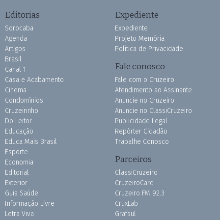
Editorias
Expediente
Sorocaba
Expediente
Agenda
Projeto Memória
Artigos
Política de Privacidade
Brasil
Fale conosco
Canal 1
Casa e Acabamento
Fale com o Cruzeiro
Cinema
Atendimento ao Assinante
Condomínios
Anuncie no Cruzeiro
Cruzeirinho
Anuncie no ClassiCruzeiro
Do Leitor
Publicidade Legal
Educação
Repórter Cidadão
Educa Mais Brasil
Trabalhe Conosco
Esporte
Parceiros
Economia
Editorial
ClassiCruzeiro
Exterior
CruzeiroCard
Guia Saúde
Cruzeiro FM 92.3
Informação Livre
CruxLab
Letra Viva
Grafsul