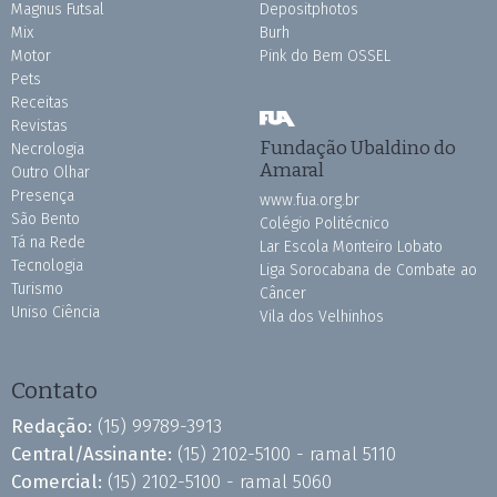
Magnus Futsal
Depositphotos
Mix
Burh
Motor
Pink do Bem OSSEL
Pets
Receitas
Revistas
Fundação Ubaldino do
Necrologia
Amaral
Outro Olhar
Presença
www.fua.org.br
São Bento
Colégio Politécnico
Tá na Rede
Lar Escola Monteiro Lobato
Tecnologia
Liga Sorocabana de Combate ao
Turismo
Câncer
Uniso Ciência
Vila dos Velhinhos
Contato
Redação:
(15) 99789-3913
Central/Assinante:
(15) 2102-5100 - ramal 5110
Comercial:
(15) 2102-5100 - ramal 5060