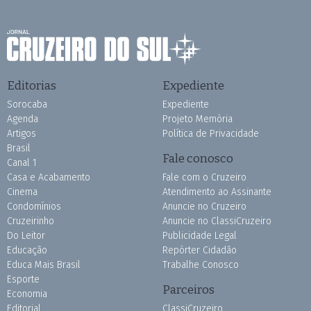
Editorias
Expediente
Sorocaba
Expediente
Agenda
Projeto Memória
Artigos
Política de Privacidade
Brasil
Fale conosco
Canal 1
Casa e Acabamento
Fale com o Cruzeiro
Cinema
Atendimento ao Assinante
Condomínios
Anuncie no Cruzeiro
Cruzeirinho
Anuncie no ClassiCruzeiro
Do Leitor
Publicidade Legal
Educação
Repórter Cidadão
Educa Mais Brasil
Trabalhe Conosco
Esporte
Parceiros
Economia
Editorial
ClassiCruzeiro