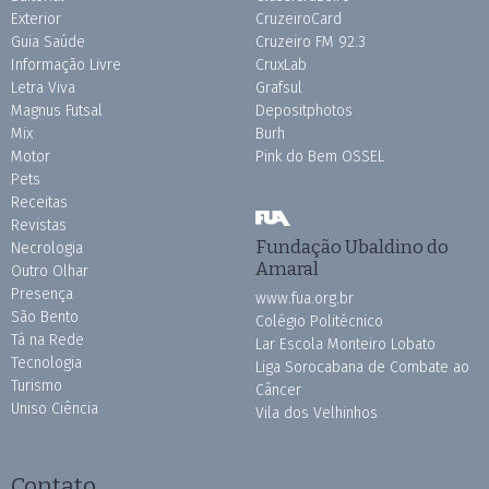
Exterior
CruzeiroCard
Guia Saúde
Cruzeiro FM 92.3
Informação Livre
CruxLab
Letra Viva
Grafsul
Magnus Futsal
Depositphotos
Mix
Burh
Motor
Pink do Bem OSSEL
Pets
Receitas
Revistas
Fundação Ubaldino do
Necrologia
Amaral
Outro Olhar
Presença
www.fua.org.br
São Bento
Colégio Politécnico
Tá na Rede
Lar Escola Monteiro Lobato
Tecnologia
Liga Sorocabana de Combate ao
Turismo
Câncer
Uniso Ciência
Vila dos Velhinhos
Contato