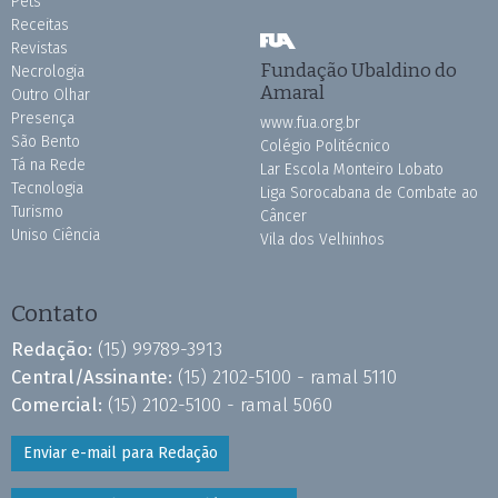
Pets
Receitas
Revistas
Fundação Ubaldino do
Necrologia
Amaral
Outro Olhar
Presença
www.fua.org.br
São Bento
Colégio Politécnico
Tá na Rede
Lar Escola Monteiro Lobato
Tecnologia
Liga Sorocabana de Combate ao
Turismo
Câncer
Uniso Ciência
Vila dos Velhinhos
Contato
Redação:
(15) 99789-3913
Central/Assinante:
(15) 2102-5100 - ramal 5110
Comercial:
(15) 2102-5100 - ramal 5060
Enviar e-mail para Redação