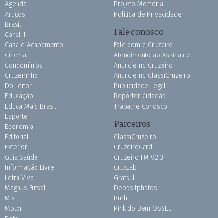
Agenda
Projeto Memória
Artigos
Política de Privacidade
Brasil
Fale conosco
Canal 1
Casa e Acabamento
Fale com o Cruzeiro
Cinema
Atendimento ao Assinante
Condomínios
Anuncie no Cruzeiro
Cruzeirinho
Anuncie no ClassiCruzeiro
Do Leitor
Publicidade Legal
Educação
Repórter Cidadão
Educa Mais Brasil
Trabalhe Conosco
Esporte
Parceiros
Economia
Editorial
ClassiCruzeiro
Exterior
CruzeiroCard
Guia Saúde
Cruzeiro FM 92.3
Informação Livre
CruxLab
Letra Viva
Grafsul
Magnus Futsal
Depositphotos
Mix
Burh
Motor
Pink do Bem OSSEL