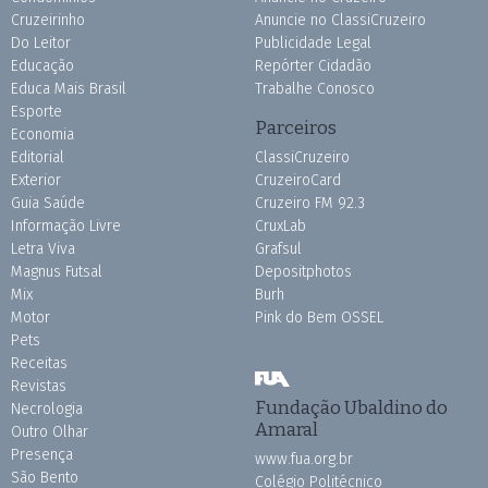
Cruzeirinho
Anuncie no ClassiCruzeiro
Do Leitor
Publicidade Legal
Educação
Repórter Cidadão
Educa Mais Brasil
Trabalhe Conosco
Esporte
Parceiros
Economia
Editorial
ClassiCruzeiro
Exterior
CruzeiroCard
Guia Saúde
Cruzeiro FM 92.3
Informação Livre
CruxLab
Letra Viva
Grafsul
Magnus Futsal
Depositphotos
Mix
Burh
Motor
Pink do Bem OSSEL
Pets
Receitas
Revistas
Fundação Ubaldino do
Necrologia
Amaral
Outro Olhar
Presença
www.fua.org.br
São Bento
Colégio Politécnico