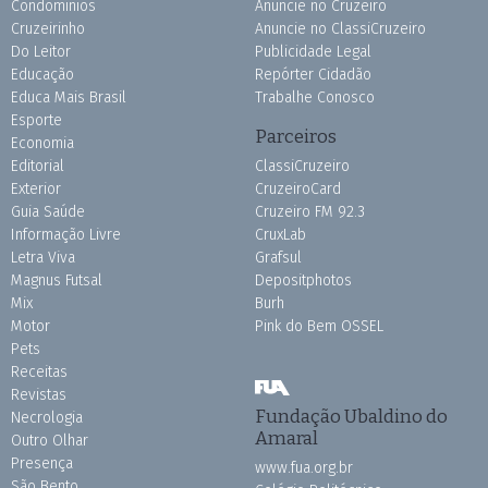
Condomínios
Anuncie no Cruzeiro
Cruzeirinho
Anuncie no ClassiCruzeiro
Do Leitor
Publicidade Legal
Educação
Repórter Cidadão
Educa Mais Brasil
Trabalhe Conosco
Esporte
Parceiros
Economia
Editorial
ClassiCruzeiro
Exterior
CruzeiroCard
Guia Saúde
Cruzeiro FM 92.3
Informação Livre
CruxLab
Letra Viva
Grafsul
Magnus Futsal
Depositphotos
Mix
Burh
Motor
Pink do Bem OSSEL
Pets
Receitas
Revistas
Fundação Ubaldino do
Necrologia
Amaral
Outro Olhar
Presença
www.fua.org.br
São Bento