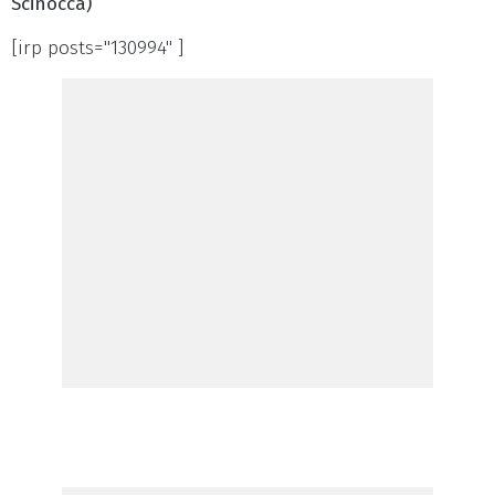
Scinocca)
[irp posts="130994" ]