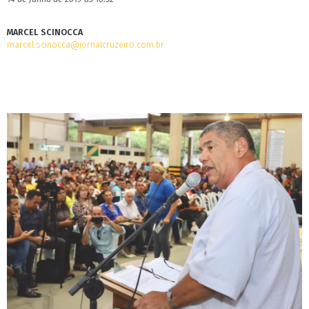
MARCEL SCINOCCA
marcel.scinocca@jornalcruzeiro.com.br