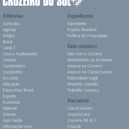
Editorias
Expediente
Sorocaba
Expediente
Agenda
Projeto Memória
Artigos
Política de Privacidade
Brasil
Fale conosco
Canal 1
Casa e Acabamento
Fale com o Cruzeiro
Cinema
Atendimento ao Assinante
Condomínios
Anuncie no Cruzeiro
Cruzeirinho
Anuncie no ClassiCruzeiro
Do Leitor
Publicidade Legal
Educação
Repórter Cidadão
Educa Mais Brasil
Trabalhe Conosco
Esporte
Parceiros
Economia
Editorial
ClassiCruzeiro
Exterior
CruzeiroCard
Guia Saúde
Cruzeiro FM 92.3
Informação Livre
CruxLab