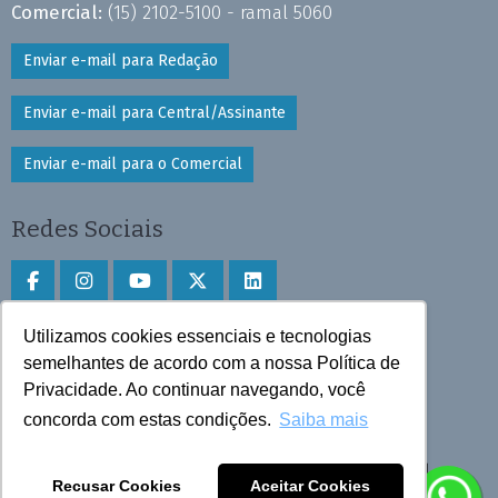
Comercial:
(15) 2102-5100 - ramal 5060
Enviar e-mail para Redação
Enviar e-mail para Central/Assinante
Enviar e-mail para o Comercial
Redes Sociais
Utilizamos cookies essenciais e tecnologias
Faça download do aplicativo
semelhantes de acordo com a nossa Política de
Play Store e App Store
Privacidade. Ao continuar navegando, você
concorda com estas condições.
Saiba mais
Todos os direitos reservados © 2025 Cruzeiro do Sul
Recusar Cookies
Aceitar Cookies