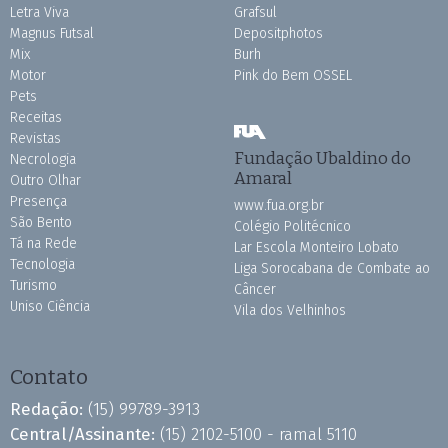
Letra Viva
Grafsul
Magnus Futsal
Depositphotos
Mix
Burh
Motor
Pink do Bem OSSEL
Pets
Receitas
Revistas
Fundação Ubaldino do
Necrologia
Amaral
Outro Olhar
Presença
www.fua.org.br
São Bento
Colégio Politécnico
Tá na Rede
Lar Escola Monteiro Lobato
Tecnologia
Liga Sorocabana de Combate ao
Turismo
Câncer
Uniso Ciência
Vila dos Velhinhos
Contato
Redação:
(15) 99789-3913
Central/Assinante:
(15) 2102-5100 - ramal 5110