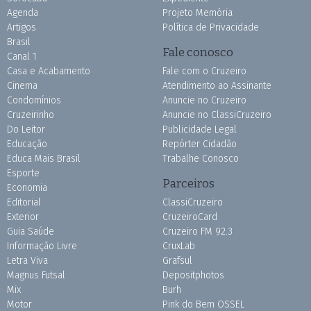
Agenda
Projeto Memória
Artigos
Política de Privacidade
Brasil
Fale conosco
Canal 1
Casa e Acabamento
Fale com o Cruzeiro
Cinema
Atendimento ao Assinante
Condomínios
Anuncie no Cruzeiro
Cruzeirinho
Anuncie no ClassiCruzeiro
Do Leitor
Publicidade Legal
Educação
Repórter Cidadão
Educa Mais Brasil
Trabalhe Conosco
Esporte
Parceiros
Economia
Editorial
ClassiCruzeiro
Exterior
CruzeiroCard
Guia Saúde
Cruzeiro FM 92.3
Informação Livre
CruxLab
Letra Viva
Grafsul
Magnus Futsal
Depositphotos
Mix
Burh
Motor
Pink do Bem OSSEL