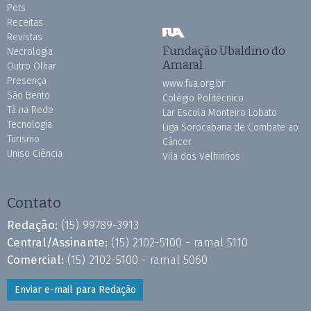
Pets
Receitas
Revistas
Fundação Ubaldino do
Necrologia
Amaral
Outro Olhar
Presença
www.fua.org.br
São Bento
Colégio Politécnico
Tá na Rede
Lar Escola Monteiro Lobato
Tecnologia
Liga Sorocabana de Combate ao
Turismo
Câncer
Uniso Ciência
Vila dos Velhinhos
Contato
Redação:
(15) 99789-3913
Central/Assinante:
(15) 2102-5100 - ramal 5110
Comercial:
(15) 2102-5100 - ramal 5060
Enviar e-mail para Redação