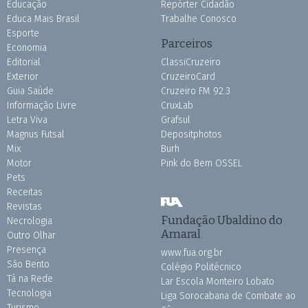
Educação
Repórter Cidadão
Educa Mais Brasil
Trabalhe Conosco
Esporte
Parceiros
Economia
Editorial
ClassiCruzeiro
Exterior
CruzeiroCard
Guia Saúde
Cruzeiro FM 92.3
Informação Livre
CruxLab
Letra Viva
Grafsul
Magnus Futsal
Depositphotos
Mix
Burh
Motor
Pink do Bem OSSEL
Pets
Receitas
Revistas
Fundação Ubaldino do
Necrologia
Amaral
Outro Olhar
Presença
www.fua.org.br
São Bento
Colégio Politécnico
Tá na Rede
Lar Escola Monteiro Lobato
Tecnologia
Liga Sorocabana de Combate ao
Turismo