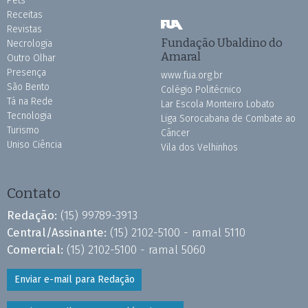
Pets
Receitas
Revistas
Fundação Ubaldino do
Necrologia
Amaral
Outro Olhar
Presença
www.fua.org.br
São Bento
Colégio Politécnico
Tá na Rede
Lar Escola Monteiro Lobato
Tecnologia
Liga Sorocabana de Combate ao
Turismo
Câncer
Uniso Ciência
Vila dos Velhinhos
Contato
Redação:
(15) 99789-3913
Central/Assinante:
(15) 2102-5100 - ramal 5110
Comercial:
(15) 2102-5100 - ramal 5060
Enviar e-mail para Redação