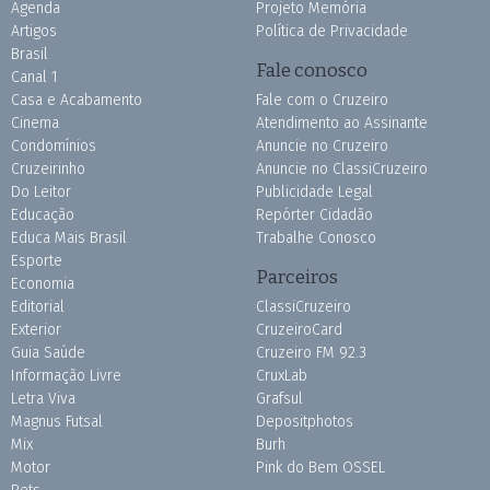
Agenda
Projeto Memória
Artigos
Política de Privacidade
Brasil
Fale conosco
Canal 1
Casa e Acabamento
Fale com o Cruzeiro
Cinema
Atendimento ao Assinante
Condomínios
Anuncie no Cruzeiro
Cruzeirinho
Anuncie no ClassiCruzeiro
Do Leitor
Publicidade Legal
Educação
Repórter Cidadão
Educa Mais Brasil
Trabalhe Conosco
Esporte
Parceiros
Economia
Editorial
ClassiCruzeiro
Exterior
CruzeiroCard
Guia Saúde
Cruzeiro FM 92.3
Informação Livre
CruxLab
Letra Viva
Grafsul
Magnus Futsal
Depositphotos
Mix
Burh
Motor
Pink do Bem OSSEL