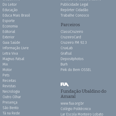
Do Leitor
Publicidade Legal
Educação
Repórter Cidadão
Educa Mais Brasil
Trabalhe Conosco
Esporte
Parceiros
Economia
Editorial
ClassiCruzeiro
Exterior
CruzeiroCard
Guia Saúde
Cruzeiro FM 92.3
Informação Livre
CruxLab
Letra Viva
Grafsul
Magnus Futsal
Depositphotos
Mix
Burh
Motor
Pink do Bem OSSEL
Pets
Receitas
Revistas
Fundação Ubaldino do
Necrologia
Amaral
Outro Olhar
Presença
www.fua.org.br
São Bento
Colégio Politécnico
Tá na Rede
Lar Escola Monteiro Lobato