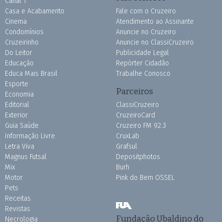
Canal 1
Casa e Acabamento
Fale com o Cruzeiro
Cinema
Atendimento ao Assinante
Condomínios
Anuncie no Cruzeiro
Cruzeirinho
Anuncie no ClassiCruzeiro
Do Leitor
Publicidade Legal
Educação
Repórter Cidadão
Educa Mais Brasil
Trabalhe Conosco
Esporte
Parceiros
Economia
Editorial
ClassiCruzeiro
Exterior
CruzeiroCard
Guia Saúde
Cruzeiro FM 92.3
Informação Livre
CruxLab
Letra Viva
Grafsul
Magnus Futsal
Depositphotos
Mix
Burh
Motor
Pink do Bem OSSEL
Pets
Receitas
Revistas
Fundação Ubaldino do
Necrologia