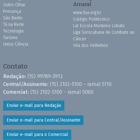
Amaral
Outro Olhar
Presença
www.fua.org.br
São Bento
Colégio Politécnico
Tá na Rede
Lar Escola Monteiro Lobato
Tecnologia
Liga Sorocabana de Combate ao
Turismo
Câncer
Uniso Ciência
Vila dos Velhinhos
Contato
Redação:
(15) 99789-3913
Central/Assinante:
(15) 2102-5100 - ramal 5110
Comercial:
(15) 2102-5100 - ramal 5060
Enviar e-mail para Redação
Enviar e-mail para Central/Assinante
Enviar e-mail para o Comercial