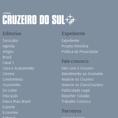
Editorias
Expediente
Sorocaba
Expediente
Agenda
Projeto Memória
Artigos
Política de Privacidade
Brasil
Fale conosco
Canal 1
Casa e Acabamento
Fale com o Cruzeiro
Cinema
Atendimento ao Assinante
Condomínios
Anuncie no Cruzeiro
Cruzeirinho
Anuncie no ClassiCruzeiro
Do Leitor
Publicidade Legal
Educação
Repórter Cidadão
Educa Mais Brasil
Trabalhe Conosco
Esporte
Parceiros
Economia