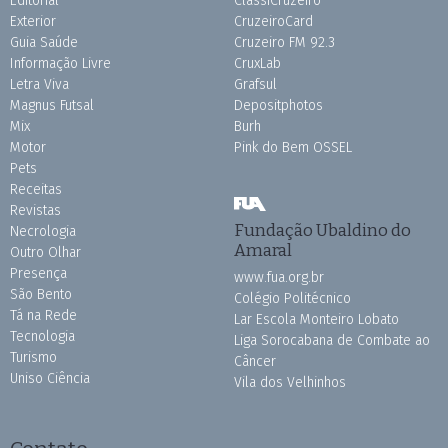
Editorial
ClassiCruzeiro
Exterior
CruzeiroCard
Guia Saúde
Cruzeiro FM 92.3
Informação Livre
CruxLab
Letra Viva
Grafsul
Magnus Futsal
Depositphotos
Mix
Burh
Motor
Pink do Bem OSSEL
Pets
Receitas
Revistas
Fundação Ubaldino do
Necrologia
Amaral
Outro Olhar
Presença
www.fua.org.br
São Bento
Colégio Politécnico
Tá na Rede
Lar Escola Monteiro Lobato
Tecnologia
Liga Sorocabana de Combate ao
Turismo
Câncer
Uniso Ciência
Vila dos Velhinhos