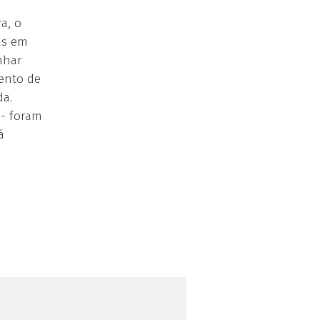
a, o
as em
nhar
ento de
da.
-- foram
á