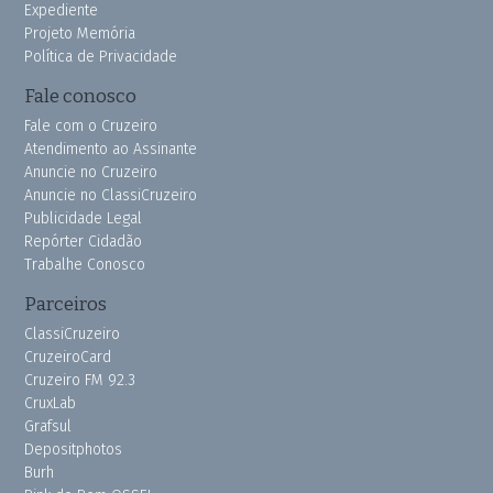
Expediente
Projeto Memória
Política de Privacidade
Fale conosco
Fale com o Cruzeiro
Atendimento ao Assinante
Anuncie no Cruzeiro
Anuncie no ClassiCruzeiro
Publicidade Legal
Repórter Cidadão
Trabalhe Conosco
Parceiros
ClassiCruzeiro
CruzeiroCard
Cruzeiro FM 92.3
CruxLab
Grafsul
Depositphotos
Burh