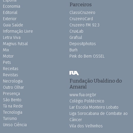
Esporte
Parceiros
Economia
Editorial
ClassiCruzeiro
Exterior
CruzeiroCard
Guia Saúde
Cruzeiro FM 92.3
Informação Livre
CruxLab
Letra Viva
Grafsul
Magnus Futsal
Depositphotos
Mix
Burh
Motor
Pink do Bem OSSEL
Pets
Receitas
Revistas
Fundação Ubaldino do
Necrologia
Amaral
Outro Olhar
Presença
www.fua.org.br
São Bento
Colégio Politécnico
Tá na Rede
Lar Escola Monteiro Lobato
Tecnologia
Liga Sorocabana de Combate ao
Turismo
Câncer
Uniso Ciência
Vila dos Velhinhos