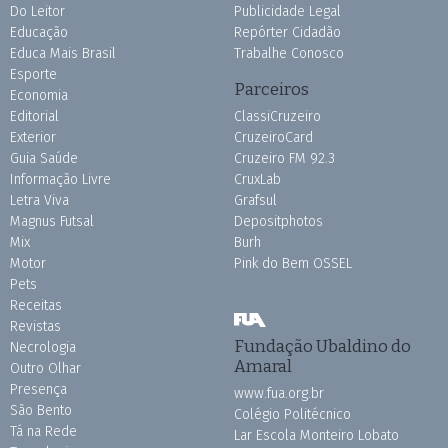
Do Leitor
Publicidade Legal
Educação
Repórter Cidadão
Educa Mais Brasil
Trabalhe Conosco
Esporte
Parceiros
Economia
Editorial
ClassiCruzeiro
Exterior
CruzeiroCard
Guia Saúde
Cruzeiro FM 92.3
Informação Livre
CruxLab
Letra Viva
Grafsul
Magnus Futsal
Depositphotos
Mix
Burh
Motor
Pink do Bem OSSEL
Pets
Receitas
Revistas
Fundação Ubaldino do
Necrologia
Amaral
Outro Olhar
Presença
www.fua.org.br
São Bento
Colégio Politécnico
Tá na Rede
Lar Escola Monteiro Lobato