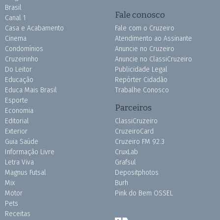
Brasil
Fale conosco
Canal 1
Casa e Acabamento
Fale com o Cruzeiro
Cinema
Atendimento ao Assinante
Condomínios
Anuncie no Cruzeiro
Cruzeirinho
Anuncie no ClassiCruzeiro
Do Leitor
Publicidade Legal
Educação
Repórter Cidadão
Educa Mais Brasil
Trabalhe Conosco
Esporte
Parceiros
Economia
Editorial
ClassiCruzeiro
Exterior
CruzeiroCard
Guia Saúde
Cruzeiro FM 92.3
Informação Livre
CruxLab
Letra Viva
Grafsul
Magnus Futsal
Depositphotos
Mix
Burh
Motor
Pink do Bem OSSEL
Pets
Receitas