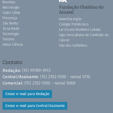
Revistas
Fundação Ubaldino do
Necrologia
Amaral
Outro Olhar
Presença
www.fua.org.br
São Bento
Colégio Politécnico
Tá na Rede
Lar Escola Monteiro Lobato
Tecnologia
Liga Sorocabana de Combate ao
Turismo
Câncer
Uniso Ciência
Vila dos Velhinhos
Contato
Redação:
(15) 99789-3913
Central/Assinante:
(15) 2102-5100 - ramal 5110
Comercial:
(15) 2102-5100 - ramal 5060
Enviar e-mail para Redação
Enviar e-mail para Central/Assinante